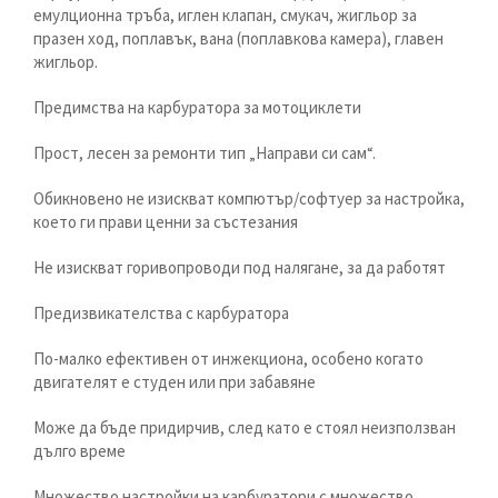
емулционна тръба, иглен клапан, смукач, жигльор за
празен ход, поплавък, вана (поплавкова камера), главен
жигльор.
Предимства на карбуратора за мотоциклети
Прост, лесен за ремонти тип „Направи си сам“.
Обикновено не изискват компютър/софтуер за настройка,
което ги прави ценни за състезания
Не изискват горивопроводи под налягане, за да работят
Предизвикателства с карбуратора
По-малко ефективен от инжекциона, особено когато
двигателят е студен или при забавяне
Може да бъде придирчив, след като е стоял неизползван
дълго време
Множество настройки на карбуратори с множество