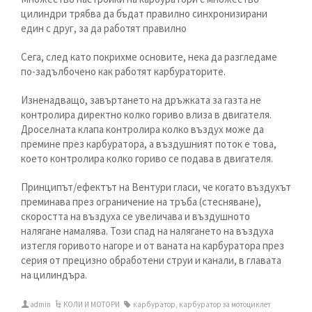
цилиндри трябва да бъдат правилно синхронизирани
един с друг, за да работят правилно
Сега, след като покрихме основите, нека да разгледаме
по-задълбочено как работят карбураторите.
Изненадващо, завъртането на дръжката за газта не
контролира директно колко гориво влиза в двигателя.
Дроселната клапа контролира колко въздух може да
премине през карбуратора, а въздушният поток е това,
което контролира колко гориво се подава в двигателя.
Принципът/ефектът на Вентури гласи, че когато въздухът
преминава през ограничение на тръба (стесняване),
скоростта на въздуха се увеличава и въздушното
налягане намалява. Този спад на налягането на въздуха
изтегля горивото нагоре и от ваната на карбуратора през
серия от прецизно обработени струи и канали, в главата
на цилиндъра.
admin
КОЛИ И МОТОРИ
карбуратор
,
карбуратор за мотоциклет