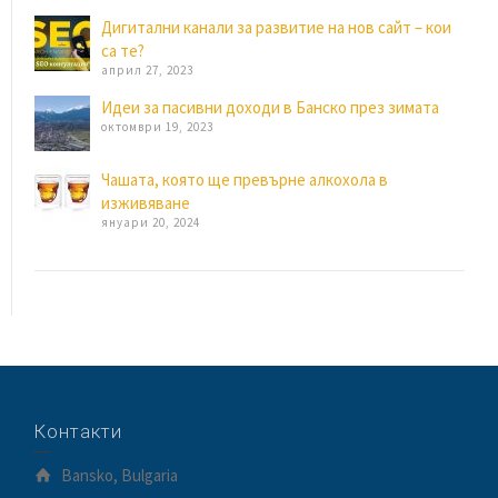
Дигитални канали за развитие на нов сайт – кои
са те?
април 27, 2023
Идеи за пасивни доходи в Банско през зимата
октомври 19, 2023
Чашата, която ще превърне алкохола в
изживяване
януари 20, 2024
Контакти
Bansko, Bulgaria