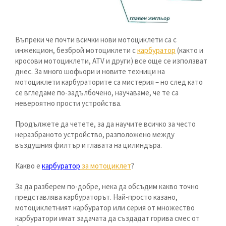
Въпреки че почти всички нови мотоциклети са с
инжекцион, безброй мотоциклети с
карбуратор
(както и
кросови мотоциклети, ATV и други) все още се използват
днес. За много шофьори и новите техници на
мотоциклети карбураторите са мистерия – но след като
се вгледаме по-задълбочено, научаваме, че те са
невероятно прости устройства.
Продължете да четете, за да научите всичко за често
неразбраното устройство, разположено между
въздушния филтър и главата на цилиндъра.
Какво е
карбуратор
за мотоциклет
?
За да разберем по-добре, нека да обсъдим какво точно
представлява карбураторът. Най-просто казано,
мотоциклетният карбуратор или серия от множество
карбуратори имат задачата да създадат горива смес от