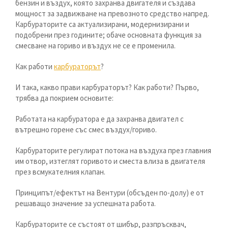
бензин и въздух, която захранва двигателя и създава
мощност за задвижване на превозното средство напред.
Карбураторите са актуализирани, модернизирани и
подобрени през годините; обаче основната функция за
смесване на гориво и въздух не се е променила.
Как работи
карбураторът
?
И така, какво прави карбураторът? Как работи? Първо,
трябва да покрием основите:
Работата на карбуратора е да захранва двигател с
вътрешно горене със смес въздух/гориво.
Карбураторите регулират потока на въздуха през главния
им отвор, изтеглят горивото и сместа влиза в двигателя
през всмукателния клапан.
Принципът/ефектът на Вентури (обсъден по-долу) е от
решаващо значение за успешната работа.
Карбураторите се състоят от шибър, разпръсквач,