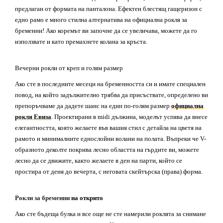
предлаган от формата на панталона.
Ефектен
блестящ гащеризон с
едно рамо е много стилна алтернатива на
официална
рокля за
бременни! Ако коремът ви започне да се увеличава, можете да го
използвате и като премахнете колана за кръста.
Вечерни рокли от креп и голям размер
Ако сте в последните месеци на бременността си и имате специален
повод, на който задължително трябва да присъствате, определено ви
препоръчваме да дадете шанс на
един по-голям размер
официална
рокл
я
Евиза
. Проектиран
и
в midi дължина, моделът успява да внесе
елегантността, която желаете във вашия стил с детайла на цветя на
рамото и минималните еднослойни волани на полата. Въпреки че V-
образното деколте покрива лесно областта на гърдите ви, можете
лесно да се движите, както желаете в ден на парти, който се
простира от деня до вечерта, с неговата скейтърска (права) форма.
Рокли за бременни
на открито
Ако сте бъдеща булка и все още не сте намерили роклята за снимане