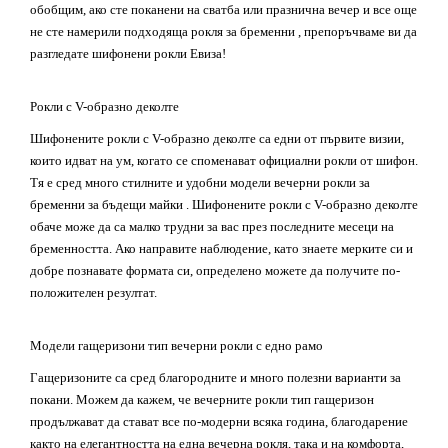
обобщим, ако сте поканени на сватба или празнична вечер и все още
не сте намерили подходяща рокля за бременни , препоръчваме ви да
разгледате шифонени рокли
Евиза
!
Р
окли с V-образно деколте
Шифонените рокли с V-образно деколте са едни от първите визии,
които идват на ум, когато се споменават
официални
рокли от шифон
.
Тя е сред много стилните и удобни модели вечерни рокли за
бременни за бъдещи майки . Шифонените рокли с V-образно деколте
обаче може да са малко трудни за вас през последните месеци на
бременността. Ако направите наблюдение, като знаете мерките си и
добре познавате формата си, определено можете да получите по-
положителен резултат.
Модели гащеризони
тип
вечерни рокли с едно рамо
Гащеризоните са сред благородните и много полезни варианти за
покани. Можем да кажем, че вечерните рокли
тип
гащеризон
продължават да стават все по-модерни всяка година, благодарение
както на елегантността на една вечерна рокля, така и на комфорта,