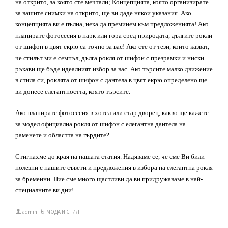
на открито, за която сте мечтали; Концепцията, която организирате
за вашите снимки на открито, ще ви даде някои указания. Ако
концепцията ви е пълна, нека да преминем към предложенията! Ако
планирате фотосесия в парк или гора сред природата, дългите рокли
от шифон в цвят екрю са точно за вас! Ако сте от тези, които казват,
че стилът ми е семпъл, дълга рокля от шифон с презрамки и ниски
ръкави ще бъде идеалният избор за вас. Ако търсите малко движение
в стила си, роклята от шифон с дантела в цвят екрю определено ще
ви донесе елегантността, която търсите.
Ако планирате фотосесия в хотел или стар дворец, какво ще кажете
за модел
официална
рокля от шифон с елегантна дантела на
раменете и областта на гърдите?
Стигнахме до края на нашата статия.
Надяваме се, че сме Ви били
полезни с нашите съвети и предложения в избора на елегантна рокля
за бременни.
Ние сме много щастливи да ви придружаваме в най-
специалните ви дни!
admin
МОДА И СТИЛ