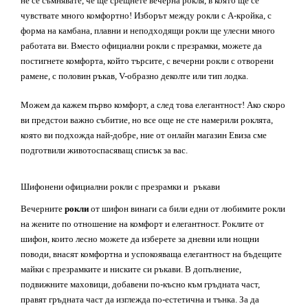
не се съмнявате, че ще срещнете вечерна рокля, в която ще се
чувствате много комфортно! Изборът между рокли с А-кройка, с
форма на камбана, плавни и неподходящи рокли ще улесни много
работата ви. Вместо
официални
рокли с презрамки, можете да
постигнете комфорта, който търсите, с вечерни рокли с отворени
рамене, с половин ръкав, V-образно деколте или
тип
лодка.
Можем да кажем първо комфорт, а след това елегантност! Ако скоро
ви предстои важно събитие, но все още не сте намерили роклята,
която ви подхожда най-добре,
ние от онлайн магазин Евиза
сме
подготвили животоспасяващ списък за вас.
Шифонени
официални
рокли с презрамки и
ръкави
Вечерните
рокли
от шифон винаги са били едни от любимите рокли
на жените по отношение на комфорт и елегантност. Роклите от
шифон, които лесно можете да изберете за дневни или нощни
поводи, внасят комфортна и успокояваща елегантност на бъдещите
майки с презрамките и ниските си ръкави. В допълнение,
подвижните маховици, добавени по-късно към гръдната част,
правят гръдната част да изглежда по-естетична и тънка. За да