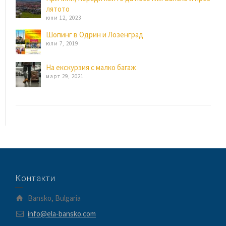
лятото
юни 12, 2023
Шопинг в Одрин и Лозенград
юли 7, 2019
На екскурзия с малко багаж
март 29, 2021
Контакти
Bansko, Bulgaria
info@ela-bansko.com