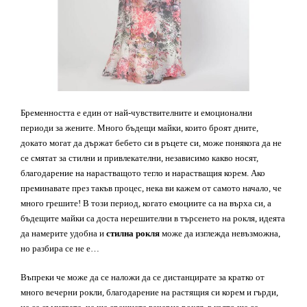
Бременността е един от най-чувствителните и емоционални
периоди за жените. Много бъдещи майки, които броят дните,
докато могат да държат бебето си в ръцете си, може понякога да не
се смятат за стилни и привлекателни, независимо какво носят,
благодарение на нарастващото тегло и нарастващия корем. Ако
преминавате през такъв процес, нека ви кажем от самото начало, че
много грешите! В този период, когато емоциите са на върха си, а
бъдещите майки са доста нерешителни в търсенето на рокля, идеята
да намерите удобна и
стилна
рокля
може да изглежда невъзможна,
но разбира се не е…
Въпреки че може да се наложи да се дистанцирате за кратко от
много вечерни рокли, благодарение на растящия си корем и гърди,