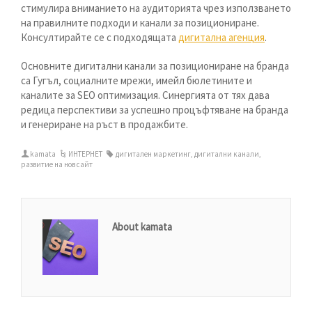
стимулира вниманието на аудиторията чрез използването
на правилните подходи и канали за позициониране.
Консултирайте се с подходящата
дигитална агенция
.
Основните дигитални канали за позициониране на бранда
са Гугъл, социалните мрежи, имейл бюлетините и
каналите за SEO оптимизация. Синергията от тях дава
редица перспективи за успешно процъфтяване на бранда
и генериране на ръст в продажбите.
kamata
ИНТЕРНЕТ
дигитален маркетинг
,
дигитални канали
,
развитие на нов сайт
About kamata