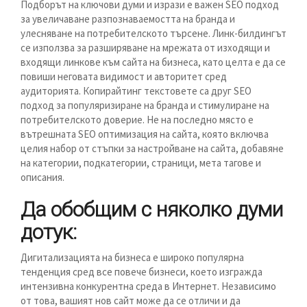
Подборът на ключови думи и изрази е важен SEO подход
за увеличаване разпознаваемостта на бранда и
улесняване на потребителското търсене. Линк-билдингът
се използва за разширяване на мрежата от изходящи и
входящи линкове към сайта на бизнеса, като целта е да се
повиши неговата видимост и авторитет сред
аудиторията. Копирайтинг текстовете са друг SEO
подход за популяризиране на бранда и стимулиране на
потребителското доверие. Не на последно място е
вътрешната SEO оптимизация на сайта, която включва
целия набор от стъпки за настройване на сайта, добавяне
на категории, подкатегории, страници, мета тагове и
описания.
Да обобщим с няколко думи
дотук:
Дигитализацията на бизнеса е широко популярна
тенденция сред все повече бизнеси, което изгражда
интензивна конкурентна среда в Интернет. Независимо
от това, вашият нов сайт може да се отличи и да