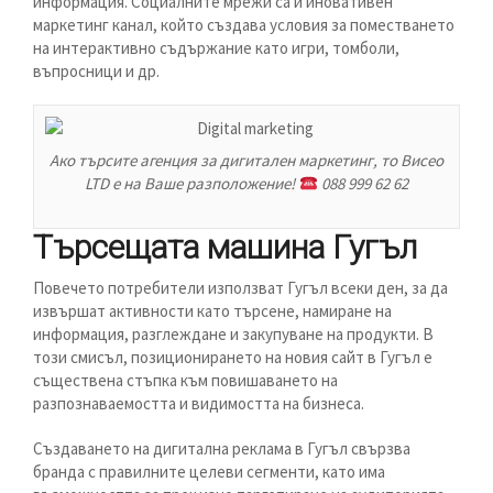
информация. Социалните мрежи са и иновативен
маркетинг канал, който създава условия за поместването
на интерактивно съдържание като игри, томболи,
въпросници и др.
Ако търсите агенция за дигитален маркетинг, то Висео
LTD е на Ваше разположение!
088 999 62 62
Търсещата машина Гугъл
Повечето потребители използват Гугъл всеки ден, за да
извършат активности като търсене, намиране на
информация, разглеждане и закупуване на продукти. В
този смисъл, позиционирането на новия сайт в Гугъл е
съществена стъпка към повишаването на
разпознаваемостта и видимостта на бизнеса.
Създаването на дигитална реклама в Гугъл свързва
бранда с правилните целеви сегменти, като има