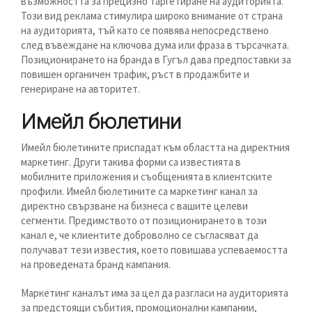
възможността за прецизно таргетиране на аудиторията.
Този вид реклама стимулира широко внимание от страна
на аудиторията, тъй като се появява непосредствено
след въвеждане на ключова дума или фраза в търсачката.
Позиционирането на бранда в Гугъл дава предпоставки за
повишен органичен трафик, ръст в продажбите и
генериране на авторитет.
Имейл бюлетини
Имейл бюлетините приспадат към областта на директния
маркетинг. Други такива форми са известията в
мобилните приложения и съобщенията в клиентските
профили. Имейл бюлетините са маркетинг канал за
директно свързване на бизнеса с вашите целеви
сегменти. Предимството от позиционирането в този
канал е, че клиентите доброволно се съгласяват да
получават тези известия, което повишава успеваемостта
на проведената бранд кампания.
Маркетинг каналът има за цел да разгласи на аудиторията
за предстоящи събития, промоционални кампании,