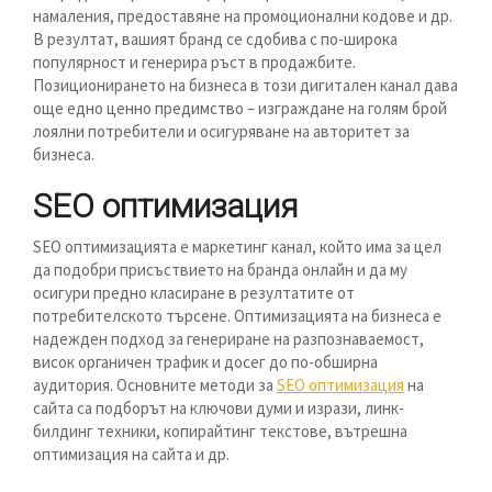
намаления, предоставяне на промоционални кодове и др.
В резултат, вашият бранд се сдобива с по-широка
популярност и генерира ръст в продажбите.
Позиционирането на бизнеса в този дигитален канал дава
още едно ценно предимство – изграждане на голям брой
лоялни потребители и осигуряване на авторитет за
бизнеса.
SEO оптимизация
SEO оптимизацията е маркетинг канал, който има за цел
да подобри присъствието на бранда онлайн и да му
осигури предно класиране в резултатите от
потребителското търсене. Оптимизацията на бизнеса е
надежден подход за генериране на разпознаваемост,
висок органичен трафик и досег до по-обширна
аудитория. Основните методи за
SEO оптимизация
на
сайта са подборът на ключови думи и изрази, линк-
билдинг техники, копирайтинг текстове, вътрешна
оптимизация на сайта и др.