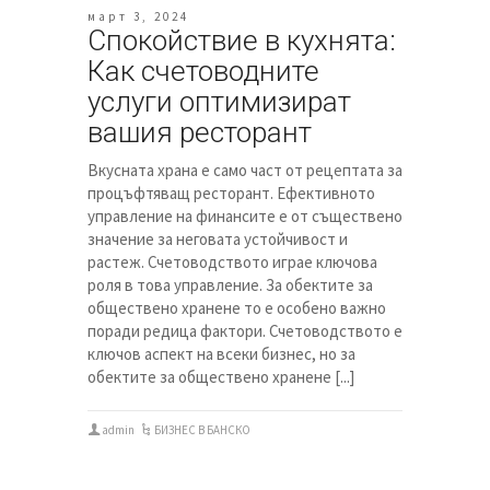
март 3, 2024
Спокойствие в кухнята:
Как счетоводните
услуги оптимизират
вашия ресторант
Вкусната храна е само част от рецептата за
процъфтяващ ресторант. Ефективното
управление на финансите е от съществено
значение за неговата устойчивост и
растеж. Счетоводството играе ключова
роля в това управление. За обектите за
обществено хранене то е особено важно
поради редица фактори. Счетоводството е
ключов аспект на всеки бизнес, но за
обектите за обществено хранене [...]
admin
БИЗНЕС В БАНСКО