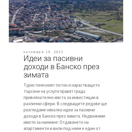
октомври 19, 2023
Идеи за пасивни
доходи в Банско през
зимата
Туристическият поток и нарастващото
търсене на услуги правят града
привлекателно място за инвестиции в
различни сфери. В следващите редове ще
разгледаме няколко идеи за пасивни
доходи в Банско през зимата. Недвижими
имоти за наемане: Отдаването на
апартаменти и вили под наем е един от